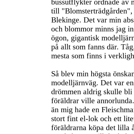
bussutflykter ordnade av 
till "Blomsterträdgården",
Blekinge. Det var min abs
och blommor minns jag in
ögon, gigantisk modelljär
på allt som fanns där. Tåg,
mesta som finns i verkligh
Så blev min högsta önskan
modelljärnväg. Det var en
drömmen aldrig skulle bli
föräldrar ville annorlund
än mig hade en Fleischma
stort fint el-lok och ett li
föräldrarna köpa det lilla 