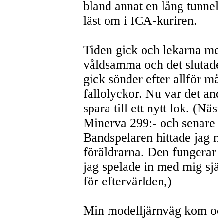
bland annat en lång tunne
läst om i ICA-kuriren.
Tiden gick och lekarna me
våldsamma och det slutade
gick sönder efter allför m
fallolyckor. Nu var det and
spara till ett nytt lok. (N
Minerva 299:- och senare
Bandspelaren hittade jag 
föräldrarna. Den fungera
jag spelade in med mig sj
för eftervärlden,)
Min modelljärnväg kom oc