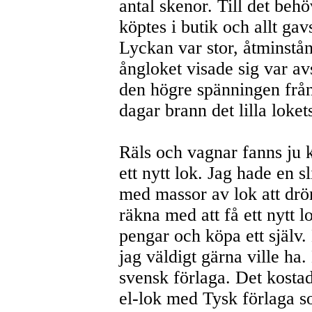
antal skenor. Till det beh
köptes i butik och allt gav
Lyckan var stor, åtminstån
ångloket visade sig var avs
den högre spänningen från
dagar brann det lilla loke
Räls och vagnar fanns ju k
ett nytt lok. Jag hade en 
med massor av lok att dr
räkna med att få ett nytt l
pengar och köpa ett själv.
jag väldigt gärna ville ha.
svensk förlaga. Det kostad
el-lok med Tysk förlaga so