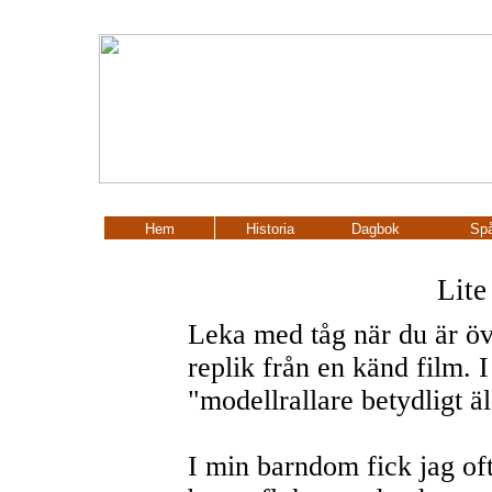
Hem
Historia
Dagbok
Spå
Lite
Leka med tåg när du är öve
replik från en känd film. I
"modellrallare betydligt äl
I min barndom fick jag o