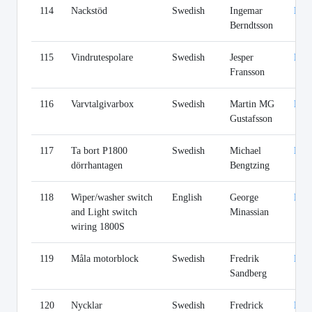
114
Nackstöd
Swedish
Ingemar
Lin
Berndtsson
115
Vindrutespolare
Swedish
Jesper
Lin
Fransson
116
Varvtalgivarbox
Swedish
Martin MG
Lin
Gustafsson
117
Ta bort P1800
Swedish
Michael
Lin
dörrhantagen
Bengtzing
118
Wiper/washer switch
English
George
Lin
and Light switch
Minassian
wiring 1800S
119
Måla motorblock
Swedish
Fredrik
Lin
Sandberg
120
Nycklar
Swedish
Fredrick
Lin