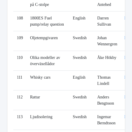
på C-stolpe
Antehed
108
1800ES Fuel
English
Darren
Lin
pump/relay question
Sullivan
109
Oljetempgivaren
Swedish
Johan
Lin
Wennergren
110
Olika modeller av
Swedish
Åke Hökby
Lin
överväxellådor
111
Whisky cars
English
Thomas
Lin
Lindell
112
Rattar
Swedish
Anders
Lin
Bengtsson
113
Ljudisolering
Swedish
Ingemar
Lin
Berndtsson