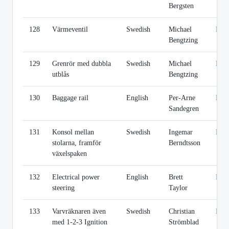
Bergsten
128
Värmeventil
Swedish
Michael
Lin
Bengtzing
129
Grenrör med dubbla
Swedish
Michael
Lin
utblås
Bengtzing
130
Baggage rail
English
Per-Arne
Lin
Sandegren
131
Konsol mellan
Swedish
Ingemar
Lin
stolarna, framför
Berndtsson
växelspaken
132
Electrical power
English
Brett
Lin
steering
Taylor
133
Varvräknaren även
Swedish
Christian
Lin
med 1-2-3 Ignition
Strömblad