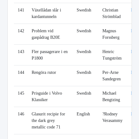
141
Växellådan slår i
Swedish
Christian
Lin
kardantunneln
Strömblad
142
Problem vid
Swedish
Magnus
Lin
gaspådrag B20E
Forssberg
143
Fler passagerare i en
Swedish
Henric
Lin
P1800
Tungström
144
Rengöra rutor
Swedish
Per-Arne
Lin
Sandegren
145
Prisguide i Volvo
Swedish
Michael
Lin
Klassiker
Bengtzing
146
Glasurit recipie for
English
?Rodney
Lin
the dark grey
Verasammy
metallic code 71