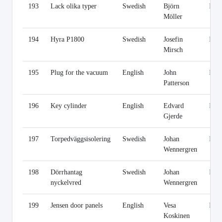
193
Lack olika typer
Swedish
Björn
Lin
Möller
194
Hyra P1800
Swedish
Josefin
Lin
Mirsch
195
Plug for the vacuum
English
John
Lin
Patterson
196
Key cylinder
English
Edvard
Lin
Gjerde
197
Torpedväggsisolering
Swedish
Johan
Lin
Wennergren
198
Dörrhantag
Swedish
Johan
Lin
nyckelvred
Wennergren
199
Jensen door panels
English
Vesa
Lin
Koskinen