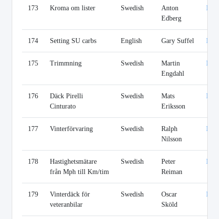
173
Kroma om lister
Swedish
Anton
Lin
Edberg
174
Setting SU carbs
English
Gary Suffel
Lin
175
Trimmning
Swedish
Martin
Lin
Engdahl
176
Däck Pirelli
Swedish
Mats
Lin
Cinturato
Eriksson
177
Vinterförvaring
Swedish
Ralph
Lin
Nilsson
178
Hastighetsmätare
Swedish
Peter
Lin
från Mph till Km/tim
Reiman
179
Vinterdäck för
Swedish
Oscar
Lin
veteranbilar
Sköld