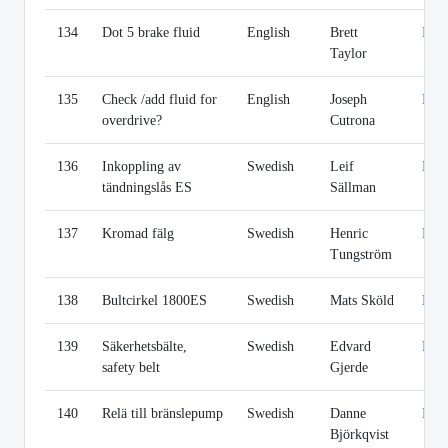
134
Dot 5 brake fluid
English
Brett
Lin
Taylor
135
Check /add fluid for
English
Joseph
Lin
overdrive?
Cutrona
136
Inkoppling av
Swedish
Leif
Lin
tändningslås ES
Sällman
137
Kromad fälg
Swedish
Henric
Lin
Tungström
138
Bultcirkel 1800ES
Swedish
Mats Sköld
Lin
139
Säkerhetsbälte,
Swedish
Edvard
Lin
safety belt
Gjerde
140
Relä till bränslepump
Swedish
Danne
Lin
Björkqvist