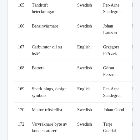
165
Tändstift
Swedish
Per-Arne
Lin
beteckningar
Sandegren
166
Bensinvärmare
Swedish
Johan
Lin
Larsson
167
Carburator oil su
English
Grzegorz
Lin
hs6?
Fr?czek
168
Batteri
Swedish
Göran
Lin
Persson
169
Spark plugs, design
English
Per-Arne
Lin
symbols
Sandegren
170
Mattor tröskellist
Swedish
Johan Good
Lin
172
Varvräknare byte av
Swedish
Terje
Lin
kondensatorer
Guddal