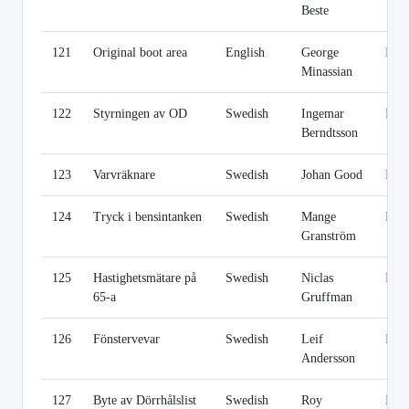
Beste
121
Original boot area
English
George
Lin
Minassian
122
Styrningen av OD
Swedish
Ingemar
Lin
Berndtsson
123
Varvräknare
Swedish
Johan Good
Lin
124
Tryck i bensintanken
Swedish
Mange
Lin
Granström
125
Hastighetsmätare på
Swedish
Niclas
Lin
65-a
Gruffman
126
Fönstervevar
Swedish
Leif
Lin
Andersson
127
Byte av Dörrhålslist
Swedish
Roy
Lin