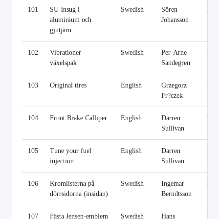
101
SU-insug i
Swedish
Sören
Lin
aluminium och
Johansson
gjutjärn
102
Vibrationer
Swedish
Per-Arne
Lin
växelspak
Sandegren
103
Original tires
English
Grzegorz
Lin
Fr?czek
104
Front Brake Calliper
English
Darren
Lin
Sullivan
105
Tune your fuel
English
Darren
Lin
injection
Sullivan
106
Kromlisterna på
Swedish
Ingemar
Lin
dörrsidorna (insidan)
Berndtsson
107
Fästa Jensen-emblem
Swedish
Hans
Lin