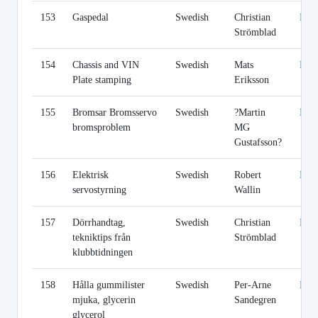
153
Gaspedal
Swedish
Christian
Lin
Strömblad
154
Chassis and VIN
Swedish
Mats
Lin
Plate stamping
Eriksson
155
Bromsar Bromsservo
Swedish
?Martin
Lin
bromsproblem
MG
Gustafsson?
156
Elektrisk
Swedish
Robert
Lin
servostyrning
Wallin
157
Dörrhandtag,
Swedish
Christian
Lin
tekniktips från
Strömblad
klubbtidningen
158
Hålla gummilister
Swedish
Per-Arne
Lin
mjuka, glycerin
Sandegren
glycerol