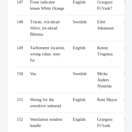
147
Front indicator
English
Grzegorz
Lin
lenses White Orange
Fr?czek?
148
Träratt, två-ekrad
Swedish
Eiler
Lin
Volvo, tre-ekrad
Johansson
Biltema
149
Tachometer location,
English
Kenny
Lin
wrong value, easy
Tregenza
fix
150
Vax
Swedish
Micke
Lin
Anders
Nyström
151
Wiring for the
English
Kent Mayor
Lin
overdrive solenoid
152
Ventilation window
English
Grzegorz
Lin
handle
Fr?czek