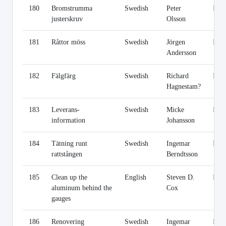
180
Bromstrumma
Swedish
Peter
Lin
justerskruv
Olsson
181
Råttor möss
Swedish
Jörgen
Lin
Andersson
182
Fälgfärg
Swedish
Richard
Lin
Hagnestam?
183
Leverans-
Swedish
Micke
Lin
information
Johansson
184
Tätning runt
Swedish
Ingemar
Lin
rattstången
Berndtsson
185
Clean up the
English
Steven D.
Lin
aluminum behind the
Cox
gauges
186
Renovering
Swedish
Ingemar
Lin