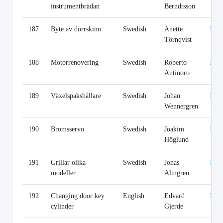
instrumentbrädan
Berndtsson
187
Byte av dörrskinn
Swedish
Anette
Lin
Törnqvist
188
Motorrenovering
Swedish
Roberto
Lin
Antinoro
189
Växelspakshållare
Swedish
Johan
Lin
Wennergren
190
Bromsservo
Swedish
Joakim
Lin
Höglund
191
Grillar olika
Swedish
Jonas
Lin
modeller
Almgren
192
Changing door key
English
Edvard
Lin
cylinder
Gjerde