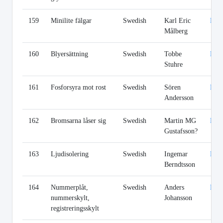
159
Minilite fälgar
Swedish
Karl Eric
Lin
Målberg
160
Blyersättning
Swedish
Tobbe
Lin
Stuhre
161
Fosforsyra mot rost
Swedish
Sören
Lin
Andersson
162
Bromsarna låser sig
Swedish
Martin MG
Lin
Gustafsson?
163
Ljudisolering
Swedish
Ingemar
Lin
Berndtsson
164
Nummerplåt,
Swedish
Anders
Lin
nummerskylt,
Johansson
registreringsskylt